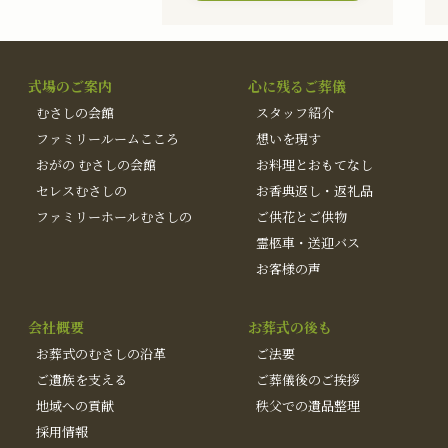
式場のご案内
心に残るご葬儀
むさしの会館
スタッフ紹介
ファミリールームこころ
想いを現す
おがの むさしの会館
お料理とおもてなし
セレスむさしの
お香典返し・返礼品
ファミリーホールむさしの
ご供花とご供物
霊柩車・送迎バス
お客様の声
会社概要
お葬式の後も
お葬式のむさしの沿革
ご法要
ご遺族を支える
ご葬儀後のご挨拶
地域への貢献
秩父での遺品整理
採用情報