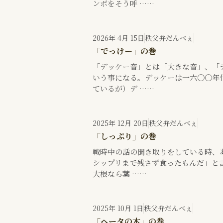
ンボをそう呼 ……
2026年 4月 15日
秩父弁だんべぇ
「でっけー」の巻
「デッケー音」とは「大きな音」、「
いう事になる。デッケーは一六〇〇年
ているが）デ ……
2025年 12月 20日
秩父弁だんべぇ
「しっぷり」の巻
戦時中の話の聞き取りをしている時、
シップリまで残さず食ったもんだ」と
大根なら葉 ……
2025年 10月 1日
秩父弁だんべぇ
「ヘータの木」の巻