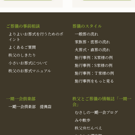
ご葬儀の事前相談
葬儀のスタイル
よりよいお葬式を行うためのポ
一般葬の流れ
イント
家族葬・密葬の流れ
よくあるご質問
火葬式・直葬の流れ
秩父のしきたり
施行事例：K家様の例
小さいお葬式について
施行事例：S家様の例
秩父のお葬式マニュアル
施行事例：Ｔ家様の例
施行事例をもっと見る
一期一会倶楽部
秩父とご葬儀の情報誌「一期一
会」
一期一会倶楽部 提携店
むさしの一期一会ブログ
みや散歩
秩父弁だんべえ