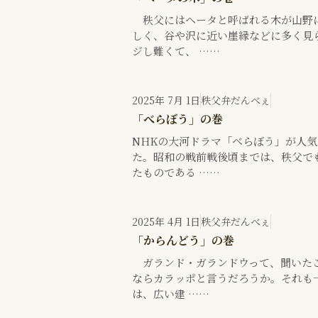
秩父にはヘータと呼ばれる木が山野に
しく、谷や沢に近い崖縁などに多く見
ジし難くて、 ……
2025年 7月 1日
秩父弁だんべぇ
「べらぼう」の巻
NHKの大河ドラマ「べらぼう」が人
た。昭和の戦前戦後頃までは、秩父で
たものである ……
2025年 4月 1日
秩父弁だんべぇ
「からんどう」の巻
ガランド・ガランドウって、聞いたこ
ならカラッポと言うだろうか。それも
は、広い建 ……