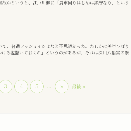
何故かというと、江戸川柳に「肩車回りはじめは鎮守なり」という
いて、普通ワッショイだよなと不思議がった。たしかに美空ひばり
つけろ塩撒いておくれ」というのがあるが、それは深川八幡宮の祭
3
4
5
»
...
最後 »