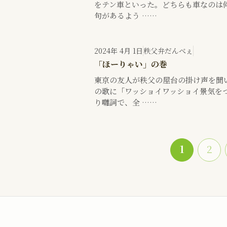
をテン車といった。どちらも車なのは
句があるよう ……
2024年 4月 1日
秩父弁だんべぇ
「ほーりゃい」の巻
東京の友人が秩父の屋台の掛け声を聞
の歌に「ワッショイワッショイ景気を
り囃詞で、全 ……
1
2