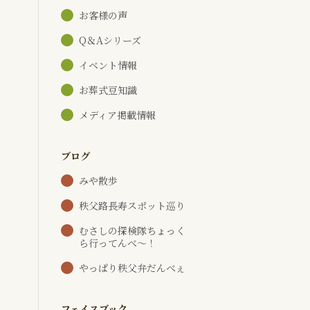
お客様の声
Q＆Aシリーズ
イベント情報
お葬式豆知識
メディア掲載情報
ブログ
みや散歩
秩父路長寿スポット巡り
むさしの探検隊ちょっく
ら行ってんべ～！
やっぱり秩父弁だんべぇ
フェイスブック