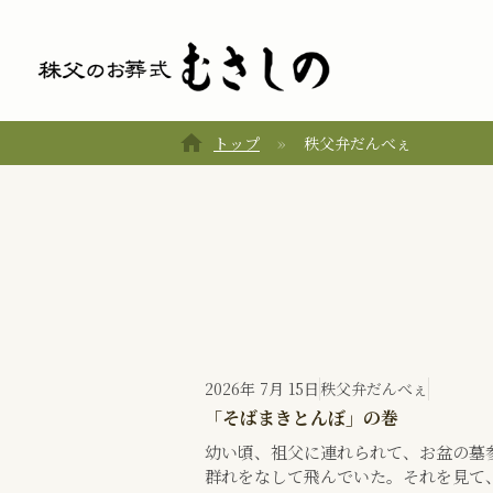
home
トップ
秩父弁だんべぇ
2026年 7月 15日
秩父弁だんべぇ
「そばまきとんぼ」の巻
幼い頃、祖父に連れられて、お盆の墓
群れをなして飛んでいた。それを見て