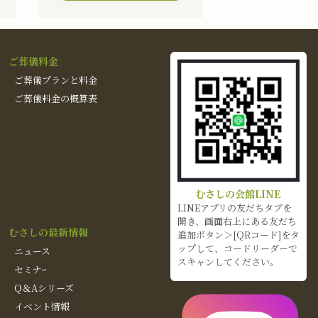
ご葬儀料金
ご葬儀プランと料金
ご葬儀料金の概算表
むさしの会館LINE
LINEアプリの友だちタブを
開き、画面右上にある友だち
むさしの最新情報
追加ボタン＞[QRコード]をタ
ップして、コードリーダーで
ニュース
スキャンしてください。
セミナｰ
Q＆Aシリーズ
イベント情報