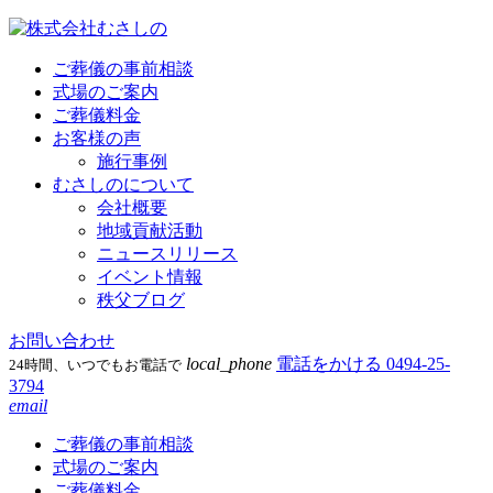
ご葬儀の事前相談
式場のご案内
ご葬儀料金
お客様の声
施行事例
むさしのについて
会社概要
地域貢献活動
ニュースリリース
イベント情報
秩父ブログ
お問い合わせ
local_phone
電話をかける
0494-25-
24時間、いつでもお電話で
3794
email
ご葬儀の事前相談
式場のご案内
ご葬儀料金