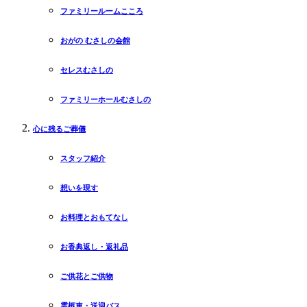
ファミリールームこころ
おがの むさしの会館
セレスむさしの
ファミリーホールむさしの
心に残るご葬儀
スタッフ紹介
想いを現す
お料理とおもてなし
お香典返し・返礼品
ご供花とご供物
霊柩車・送迎バス