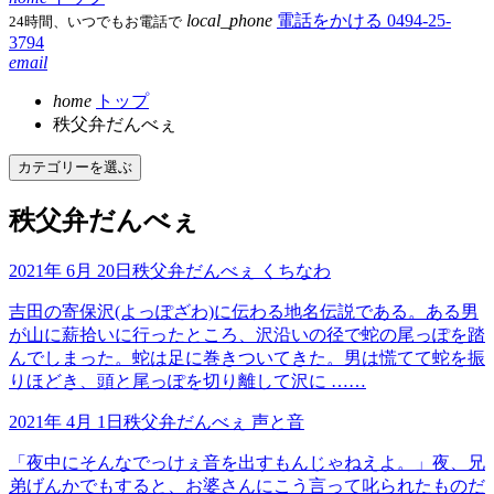
local_phone
電話をかける
0494-25-
24時間、いつでもお電話で
3794
email
home
トップ
秩父弁だんべぇ
カテゴリーを選ぶ
秩父弁だんべぇ
2021年 6月 20日
秩父弁だんべぇ
くちなわ
吉田の寄保沢(よっぽざわ)に伝わる地名伝説である。ある男
が山に薪拾いに行ったところ、沢沿いの径で蛇の尾っぽを踏
んでしまった。蛇は足に巻きついてきた。男は慌てて蛇を振
りほどき、頭と尾っぽを切り離して沢に ……
2021年 4月 1日
秩父弁だんべぇ
声と音
「夜中にそんなでっけぇ音を出すもんじゃねえよ。」夜、兄
弟げんかでもすると、お婆さんにこう言って叱られたものだ