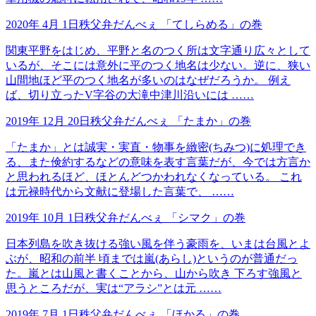
2020年 4月 1日
秩父弁だんべぇ
「てしらめる」の巻
関東平野をはじめ、平野と名のつく所は文字通り広々として
いるが、そこには意外に平のつく地名は少ない。逆に、狭い
山間地ほど平のつく地名が多いのはなぜだろうか。 例え
ば、切り立ったV字谷の大滝中津川沿いには ……
2019年 12月 20日
秩父弁だんべぇ
「たまか」の巻
「たまか」とは誠実・実直・物事を緻密(ちみつ)に処理でき
る、また倹約するなどの意味を表す言葉だが、今では方言か
と思われるほど、ほとんどつかわれなくなっている。 これ
は元禄時代から文献に登場した言葉で、 ……
2019年 10月 1日
秩父弁だんべぇ
「シマク」の巻
日本列島を吹き抜ける強い風を伴う豪雨を、いまは台風とよ
ぶが、昭和の前半 頃までは嵐(あらし)というのが普通だっ
た。嵐とは山風と書くことから、山から吹き 下ろす強風と
思うところだが、実は“アラシ”とは元 ……
2019年 7月 1日
秩父弁だんべぇ
「ほかる」の巻