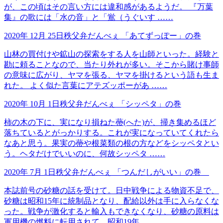
が、この頃はその言い方には違和感があるようだ。 『万葉
集』の歌には「水の音」と「鴬（うぐいす ……
2020年 12月 25日
秩父弁だんべぇ
「あてずっぽー」の巻
山林の買付けや鉱山の探索をする人を山師といった。経験と
勘に頼ることなので、当たり外れが多い。そこから賭け事師
の意味に広がり、ヤマを張る、ヤマを掛けるという語も生ま
れた。 よく似た言葉にアテズッポーがあ ……
2020年 10月 1日
秩父弁だんべぇ
「シッペタ」の巻
柿の木の下に、実になり損ねた蔕(へた)が、掃き集めるほど
落ちているとがっかりする。これが実になっていてくれたら
なあと思う。果実の蔕や根菜類の根の方などをシッペタとい
う。ヘタだけでいいのに、何故シッペタ ……
2020年 7月 1日
秩父弁だんべぇ
「つんだしがいい」の巻
本誌前号の砂糖の話を受けて。日中戦争による物資不足で、
砂糖は昭和15年に統制品となり、配給以外は手に入らなくな
った。戦争が激化すると輸入もできなくなり、砂糖の原料は
軍用機の燃料に転用されて、昭和19年 ……