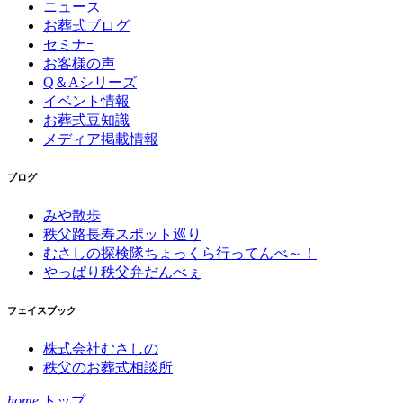
ニュース
お葬式ブログ
セミナｰ
お客様の声
Q＆Aシリーズ
イベント情報
お葬式豆知識
メディア掲載情報
ブログ
みや散歩
秩父路長寿スポット巡り
むさしの探検隊ちょっくら行ってんべ～！
やっぱり秩父弁だんべぇ
フェイスブック
株式会社むさしの
秩父のお葬式相談所
home
トップ