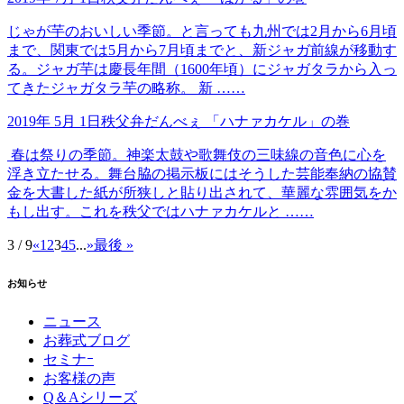
じゃが芋のおいしい季節。と言っても九州では2月から6月頃
まで、関東では5月から7月頃までと、新ジャガ前線が移動す
る。ジャガ芋は慶長年間（1600年頃）にジャガタラから入っ
てきたジャガタラ芋の略称。 新 ……
2019年 5月 1日
秩父弁だんべぇ
「ハナァカケル」の巻
春は祭りの季節。神楽太鼓や歌舞伎の三味線の音色に心を
浮き立たせる。舞台脇の掲示板にはそうした芸能奉納の協賛
金を大書した紙が所狭しと貼り出されて、華麗な雰囲気をか
もし出す。これを秩父ではハナァカケルと ……
3 / 9
«
1
2
3
4
5
...
»
最後 »
お知らせ
ニュース
お葬式ブログ
セミナｰ
お客様の声
Q＆Aシリーズ