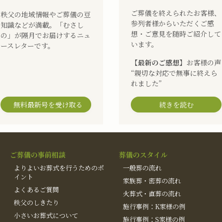
ご葬儀を終えられたお客様、
秩父の地域情報やご葬儀の豆
参列者様からいただくご感
知識などが満載。「むさし
想・ご意見を随時ご紹介して
の」が隔月でお届けするニュ
います。
ースレターです。
【最新のご感想】
お客様の声
“親切な対応で無事に終えら
れました”
無料最新号を受け取る
続きを読む
ご葬儀の事前相談
葬儀のスタイル
よりよいお葬式を行うためのポ
一般葬の流れ
イント
家族葬・密葬の流れ
よくあるご質問
火葬式・直葬の流れ
秩父のしきたり
施行事例：K家様の例
小さいお葬式について
施行事例：S家様の例