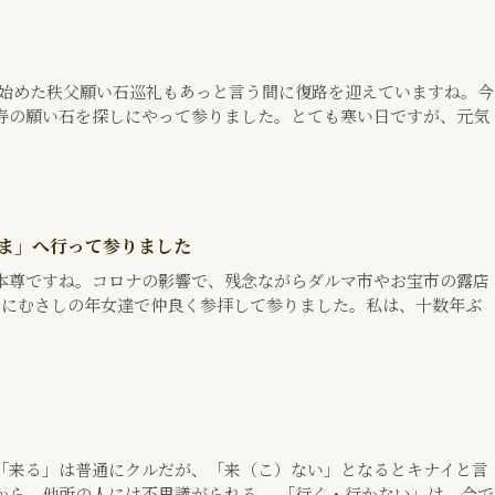
ら始めた秩父願い石巡礼もあっと言う間に復路を迎えていますね。今
寿の願い石を探しにやって参りました。とても寒い日ですが、元気
さま」へ行って参りました
本尊ですね。コロナの影響で、残念ながらダルマ市やお宝市の露店
日にむさしの年女達で仲良く参拝して参りました。私は、十数年ぶ
「来る」は普通にクルだが、「来（こ）ない」となるとキナイと言
から、他所の人には不思議がられる。 「行く・行かない」は、今で