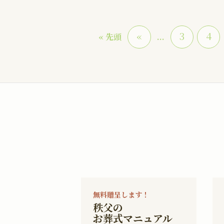
«
3
4
« 先頭
...
無料贈呈します！
秩父の
お葬式マニュアル