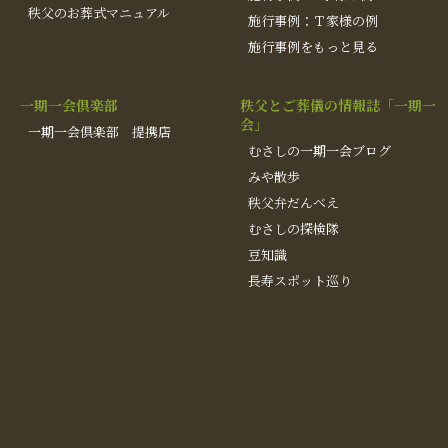
秩父のお葬式マニュアル
施行事例：Ｔ家様の例
施行事例をもっと見る
一期一会倶楽部
秩父とご葬儀の情報誌「一期一
会」
一期一会倶楽部 提携店
むさしの一期一会ブログ
みや散歩
秩父弁だんべえ
むさしの探検隊
豆知識
長寿スポット巡り