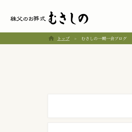
home
トップ
むさしの一期一会ブログ