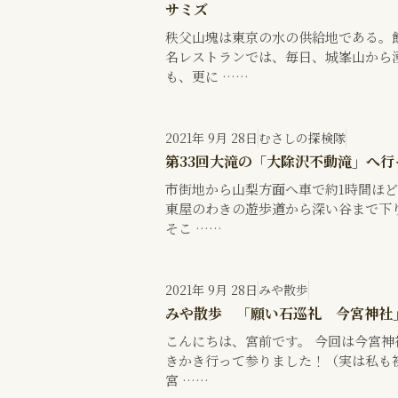
サミズ
秩父山塊は東京の水の供給地である。
名レストランでは、毎日、城峯山から
も、更に ……
2021年 9月 28日
むさしの探検隊
第33回大滝の「大除沢不動滝」へ
市街地から山梨方面へ車で約1時間ほど
東屋のわきの遊歩道から深い谷まで下
そこ ……
2021年 9月 28日
みや散歩
みや散歩 「願い石巡礼 今宮神社
こんにちは、宮前です。 今回は今宮神
きかき行って参りました！（実は私も初
宮 ……