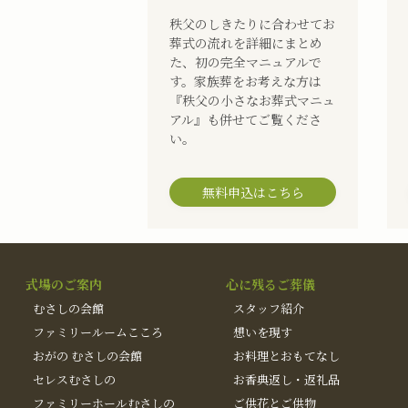
秩父のしきたりに合わせてお
葬式の流れを詳細にまとめ
た、初の完全マニュアルで
す。家族葬をお考えな方は
『秩父の小さなお葬式マニュ
アル』も併せてご覧くださ
い。
無料申込はこちら
式場のご案内
心に残るご葬儀
むさしの会館
スタッフ紹介
ファミリールームこころ
想いを現す
おがの むさしの会館
お料理とおもてなし
セレスむさしの
お香典返し・返礼品
ファミリーホールむさしの
ご供花とご供物