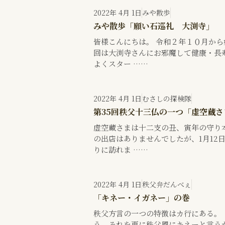
2022年 4月 1日
みや散歩
みや散歩「願い石巡礼 大渕寺」
皆様こんにちは。 令和２年１０月か
回は大渕寺さんにお邪魔して健康・長
よくスター ……
2022年 4月 1日
むさしの探検隊
第35回秩父十三仏の一つ「虚空蔵
虚空蔵さまは十二支の丑、寅年の守り
の出店はありませんでしたが、1月12
りに訪れま ……
2022年 4月 1日
秩父弁だんべぇ
「キネー・イガネー」の巻
秩父方言の一つの特徴はカ行にある。
う。それを更に秩父風にキネーと言う