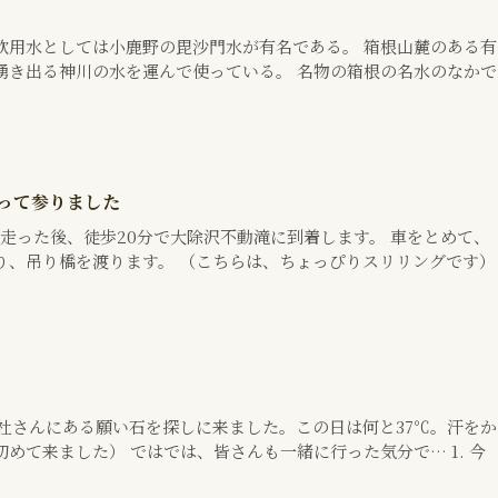
飲用水としては小鹿野の毘沙門水が有名である。 箱根山麓のある有
湧き出る神川の水を運んで使っている。 名物の箱根の名水のなかで
行って参りました
走った後、徒歩20分で大除沢不動滝に到着します。 車をとめて、
り、吊り橋を渡ります。 （こちらは、ちょっぴりスリリングです）
」
社さんにある願い石を探しに来ました。この日は何と37℃。汗をか
めて来ました） ではでは、皆さんも一緒に行った気分で… 1. 今