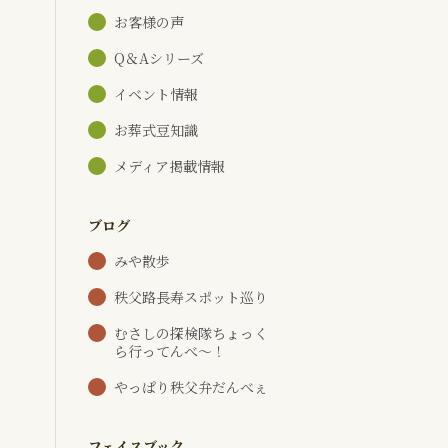
お客様の声
Q＆Aシリーズ
イベント情報
お葬式豆知識
メディア掲載情報
ブログ
みや散歩
秩父路長寿スポット巡り
むさしの探検隊ちょっく
ら行ってんべ～！
やっぱり秩父弁だんべぇ
フェイスブック