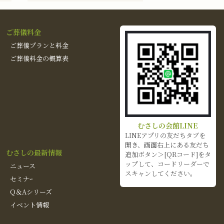
ご葬儀料金
ご葬儀プランと料金
ご葬儀料金の概算表
むさしの会館LINE
LINEアプリの友だちタブを
開き、画面右上にある友だち
むさしの最新情報
追加ボタン＞[QRコード]をタ
ップして、コードリーダーで
ニュース
スキャンしてください。
セミナｰ
Q＆Aシリーズ
イベント情報