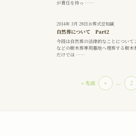
が責任を持っ ……
2014年 3月 28日
お葬式豆知識
自然葬について Part2
今回は自然葬の法律的なことについて
などの樹木葬専用墓地へ埋葬する樹木
だけでは ……
«
2
« 先頭
...