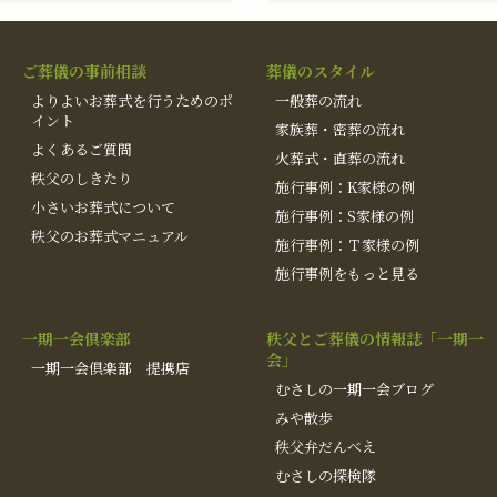
ご葬儀の事前相談
葬儀のスタイル
よりよいお葬式を行うためのポ
一般葬の流れ
イント
家族葬・密葬の流れ
よくあるご質問
火葬式・直葬の流れ
秩父のしきたり
施行事例：K家様の例
小さいお葬式について
施行事例：S家様の例
秩父のお葬式マニュアル
施行事例：Ｔ家様の例
施行事例をもっと見る
一期一会倶楽部
秩父とご葬儀の情報誌「一期一
会」
一期一会倶楽部 提携店
むさしの一期一会ブログ
みや散歩
秩父弁だんべえ
むさしの探検隊