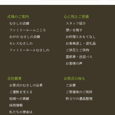
式場のご案内
心に残るご葬儀
むさしの会館
スタッフ紹介
ファミリールームこころ
想いを現す
おがの むさしの会館
お料理とおもてなし
セレスむさしの
お香典返し・返礼品
ファミリーホールむさしの
ご供花とご供物
霊柩車・送迎バス
お客様の声
会社概要
お葬式の後も
お葬式のむさしの沿革
ご法要
ご遺族を支える
ご葬儀後のご挨拶
地域への貢献
秩父での遺品整理
採用情報
私たちの使命は