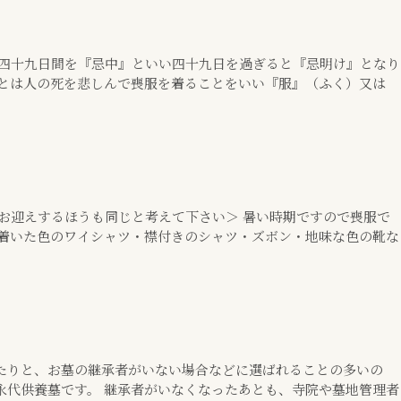
て四十九日間を『忌中』といい四十九日を過ぎると『忌明け』となり
』とは人の死を悲しんで喪服を着ることをいい『服』（ふく）又は
お迎えするほうも同じと考えて下さい＞ 暑い時期ですので喪服で
ち着いた色のワイシャツ・襟付きのシャツ・ズボン・地味な色の靴な
たりと、お墓の継承者がいない場合などに選ばれることの多いの
永代供養墓です。 継承者がいなくなったあとも、寺院や墓地管理者