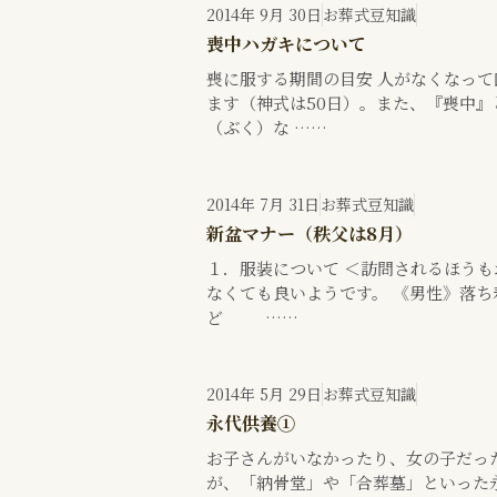
2014年 9月 30日
お葬式豆知識
喪中ハガキについて
喪に服する期間の目安 人がなくなっ
ます（神式は50日）。また、『喪中
（ぶく）な ……
2014年 7月 31日
お葬式豆知識
新盆マナー（秩父は8月）
１．服装について ＜訪問されるほうも
なくても良いようです。 《男性》落
ど ……
2014年 5月 29日
お葬式豆知識
永代供養①
お子さんがいなかったり、女の子だっ
が、「納骨堂」や「合葬墓」といった