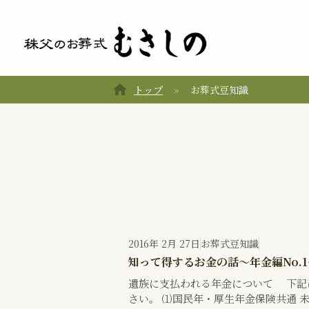
home
トップ
お葬式豆知識
2016年 2月 27日
お葬式豆知識
知って得するお金の話～年金編No.1
遺族に支払われる年金について 下記
さい。 ⑴国民年・厚生年金保険共通 