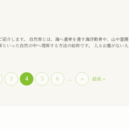
ご紹介します。 自然葬とは、海へ遺骨を還す海洋散骨や、山や霊園
葬といった自然の中へ埋葬する方法の総称です。 入るお墓がない人
3
4
5
6
»
...
最後 »