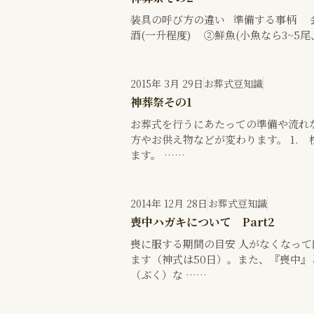
装具の呼び方の違い 準備する事柄 会
酒(一升程度) ②鮮魚(小魚なら3~5
2015年 3月 29日
お葬式豆知識
神葬祭その1
お葬式を行うにあたっての準備や流れ
方やお供え物などが変わります。 1.
ます。 ……
2014年 12月 28日
お葬式豆知識
喪中ハガキについて Part2
喪に服する期間の目安 人がなくなっ
ます（神式は50日）。また、『喪中
（ぶく）な ……