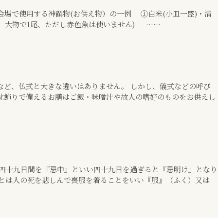
場で使用する神饌物(お供え物）の一例 ①白米(小皿一盛)・清
尾、大物で1尾、ただし赤色魚は使いません) ……
など、仏式と大きな違いはありません。 しかし、儀式などの呼び
 枕飾りで備えるお膳はご飯・味噌汁や故人の嗜好のものをお供えし
て四十九日間を『忌中』といい四十九日を過ぎると『忌明け』となり
』とは人の死を悲しんで喪服を着ることをいい『服』（ふく）又は