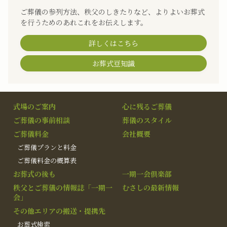
ご葬儀の参列方法、秩父のしきたりなど、よりよいお葬式
を行うためのあれこれをお伝えします。
詳しくはこちら
お葬式豆知識
式場のご案内
心に残るご葬儀
ご葬儀の事前相談
葬儀のスタイル
ご葬儀料金
会社概要
ご葬儀プランと料金
ご葬儀料金の概算表
お葬式の後も
一期一会倶楽部
秩父とご葬儀の情報誌「一期一
むさしの最新情報
会」
その他エリアの搬送・提携先
お葬式検索