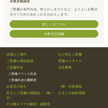
お葬式相談室
ご葬儀の参列方法、秩父のしきたりなど、よりよいお葬式
を行うためのあれこれをお伝えします。
詳しくはこちら
お葬式豆知識
式場のご案内
心に残るご葬儀
ご葬儀の事前相談
葬儀のスタイル
ご葬儀料金
会社概要
ご葬儀プランと料金
ご葬儀料金の概算表
お葬式の後も
一期一会倶楽部
秩父とご葬儀の情報誌「一期一
むさしの最新情報
会」
その他エリアの搬送・提携先