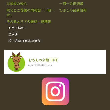
お葬式の後も
一期一会倶楽部
秩父とご葬儀の情報誌「一期一
むさしの最新情報
会」
その他エリアの搬送・提携先
お葬式検索
全葬連
埼玉県葬祭業協同組合
むさしの会館LINE
@xat.0000191353.vqa