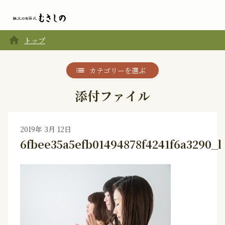
home
トップ
カテゴリーを選ぶ
添付ファイル
2019年 3月 12日
6fbee35a5efb01494878f4241f6a3290_l