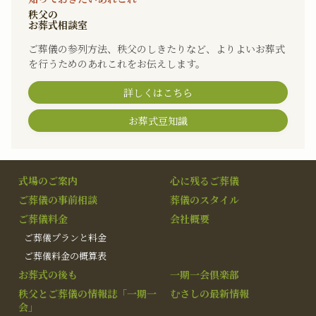
秩父の
お葬式相談室
ご葬儀の参列方法、秩父のしきたりなど、よりよいお葬式
を行うためのあれこれをお伝えします。
詳しくはこちら
お葬式豆知識
式場のご案内
心に残るご葬儀
ご葬儀の事前相談
葬儀のスタイル
ご葬儀料金
会社概要
ご葬儀プランと料金
ご葬儀料金の概算表
お葬式の後も
一期一会倶楽部
秩父とご葬儀の情報誌「一期一
むさしの最新情報
会」