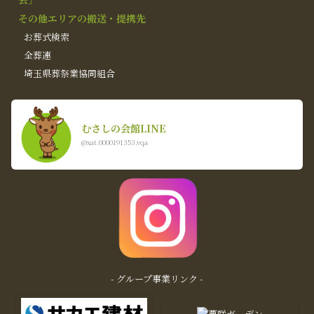
その他エリアの搬送・提携先
お葬式検索
全葬連
埼玉県葬祭業協同組合
むさしの会館LINE
@xat.0000191353.vqa
- グループ事業リンク -