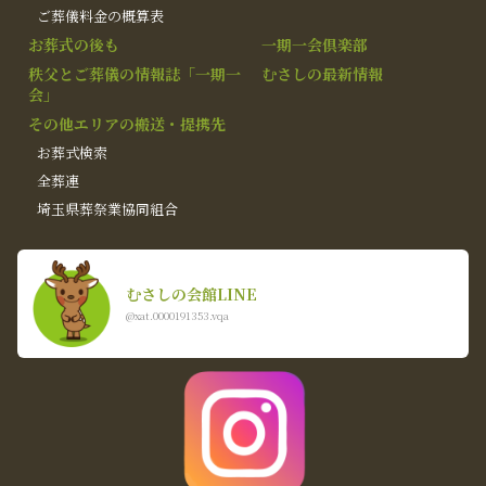
ご葬儀料金の概算表
お葬式の後も
一期一会倶楽部
秩父とご葬儀の情報誌「一期一
むさしの最新情報
会」
その他エリアの搬送・提携先
お葬式検索
全葬連
埼玉県葬祭業協同組合
むさしの会館LINE
@xat.0000191353.vqa