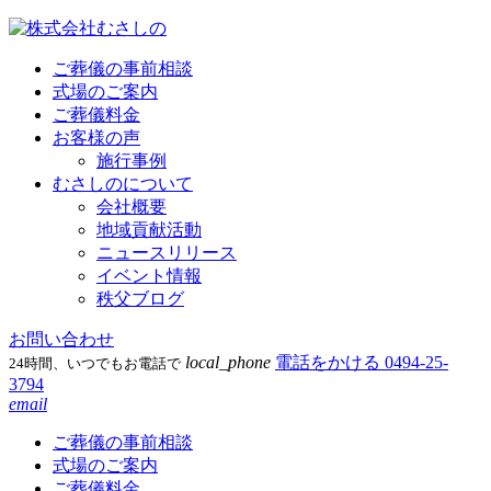
ご葬儀の事前相談
式場のご案内
ご葬儀料金
お客様の声
施行事例
むさしのについて
会社概要
地域貢献活動
ニュースリリース
イベント情報
秩父ブログ
お問い合わせ
local_phone
電話をかける
0494-25-
24時間、いつでもお電話で
3794
email
ご葬儀の事前相談
式場のご案内
ご葬儀料金