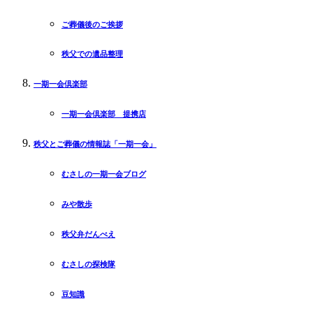
ご葬儀後のご挨拶
秩父での遺品整理
一期一会倶楽部
一期一会倶楽部 提携店
秩父とご葬儀の情報誌「一期一会」
むさしの一期一会ブログ
みや散歩
秩父弁だんべえ
むさしの探検隊
豆知識