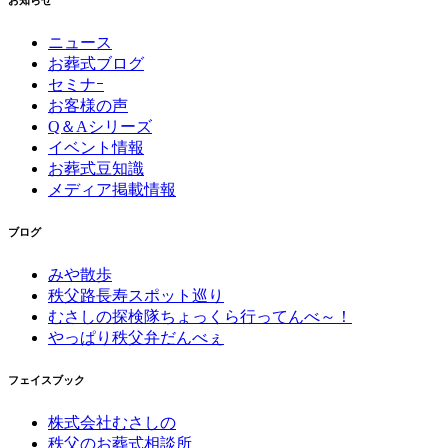
お知らせ
ニュース
お葬式ブログ
セミナｰ
お客様の声
Q＆Aシリーズ
イベント情報
お葬式豆知識
メディア掲載情報
ブログ
みや散歩
秩父路長寿スポット巡り
むさしの探検隊ちょっくら行ってんべ～！
やっぱり秩父弁だんべぇ
フェイスブック
株式会社むさしの
秩父のお葬式相談所