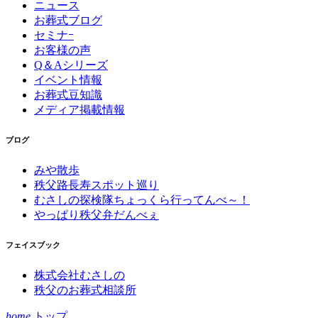
ニュース
お葬式ブログ
セミナｰ
お客様の声
Q＆Aシリーズ
イベント情報
お葬式豆知識
メディア掲載情報
ブログ
みや散歩
秩父路長寿スポット巡り
むさしの探検隊ちょっくら行ってんべ～！
やっぱり秩父弁だんべぇ
フェイスブック
株式会社むさしの
秩父のお葬式相談所
home
トップ