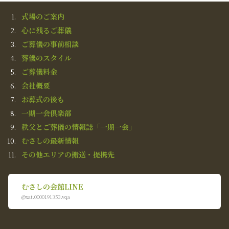
式場のご案内
心に残るご葬儀
ご葬儀の事前相談
葬儀のスタイル
ご葬儀料金
会社概要
お葬式の後も
一期一会倶楽部
秩父とご葬儀の情報誌「一期一会」
むさしの最新情報
その他エリアの搬送・提携先
むさしの会館LINE
@xat.0000191353.vqa