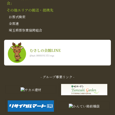
会」
その他エリアの搬送・提携先
お葬式検索
全葬連
埼玉県葬祭業協同組合
むさしの会館LINE
@xat.0000191353.vqa
- グループ事業リンク -