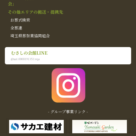
会」
その他エリアの搬送・提携先
お葬式検索
全葬連
埼玉県葬祭業協同組合
むさしの会館LINE
@xat.0000191353.vqa
- グループ事業リンク -