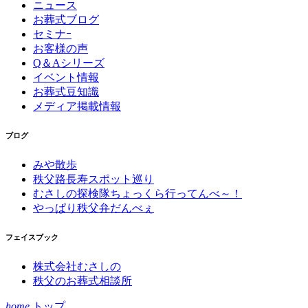
ニュース
お葬式ブログ
セミナｰ
お客様の声
Q＆Aシリーズ
イベント情報
お葬式豆知識
メディア掲載情報
ブログ
みや散歩
秩父路長寿スポット巡り
むさしの探検隊ちょっくら行ってんべ～！
やっぱり秩父弁だんべぇ
フェイスブック
株式会社むさしの
秩父のお葬式相談所
home
トップ