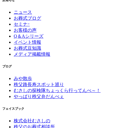
お知らせ
ニュース
お葬式ブログ
セミナｰ
お客様の声
Q＆Aシリーズ
イベント情報
お葬式豆知識
メディア掲載情報
ブログ
みや散歩
秩父路長寿スポット巡り
むさしの探検隊ちょっくら行ってんべ～！
やっぱり秩父弁だんべぇ
フェイスブック
株式会社むさしの
秩父のお葬式相談所