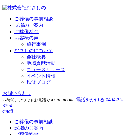
ご葬儀の事前相談
式場のご案内
ご葬儀料金
お客様の声
施行事例
むさしのについて
会社概要
地域貢献活動
ニュースリリース
イベント情報
秩父ブログ
お問い合わせ
local_phone
電話をかける
0494-25-
24時間、いつでもお電話で
3794
email
ご葬儀の事前相談
式場のご案内
ご葬儀料金