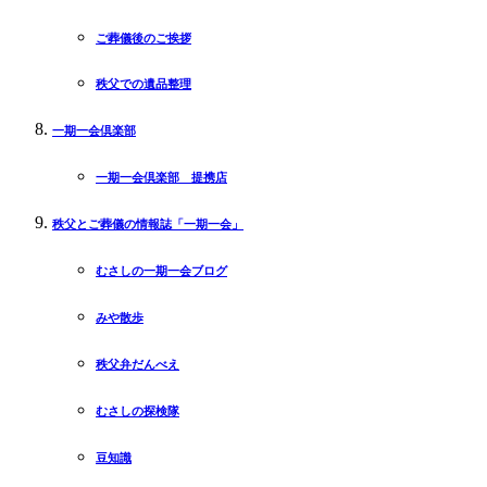
ご葬儀後のご挨拶
秩父での遺品整理
一期一会倶楽部
一期一会倶楽部 提携店
秩父とご葬儀の情報誌「一期一会」
むさしの一期一会ブログ
みや散歩
秩父弁だんべえ
むさしの探検隊
豆知識