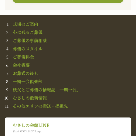
式場のご案内
心に残るご葬儀
ご葬儀の事前相談
葬儀のスタイル
ご葬儀料金
会社概要
お葬式の後も
一期一会倶楽部
秩父とご葬儀の情報誌「一期一会」
むさしの最新情報
その他エリアの搬送・提携先
むさしの会館LINE
@xat.0000191353.vqa