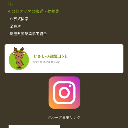
会」
その他エリアの搬送・提携先
お葬式検索
全葬連
埼玉県葬祭業協同組合
むさしの会館LINE
@xat.0000191353.vqa
- グループ事業リンク -