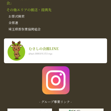
会」
その他エリアの搬送・提携先
お葬式検索
全葬連
埼玉県葬祭業協同組合
むさしの会館LINE
@xat.0000191353.vqa
- グループ事業リンク -