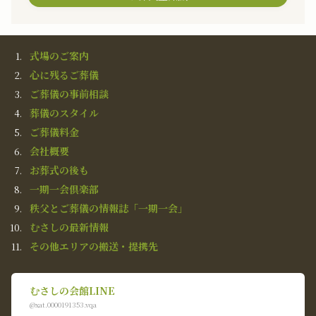
式場のご案内
心に残るご葬儀
ご葬儀の事前相談
葬儀のスタイル
ご葬儀料金
会社概要
お葬式の後も
一期一会倶楽部
秩父とご葬儀の情報誌「一期一会」
むさしの最新情報
その他エリアの搬送・提携先
むさしの会館LINE
@xat.0000191353.vqa