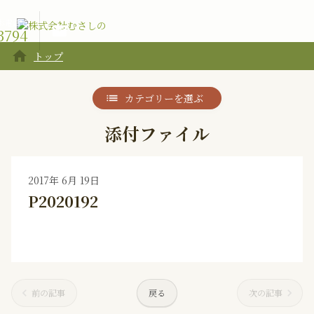
お電話で
email
3794
home
トップ
カテゴリーを選ぶ
添付ファイル
2017年 6月 19日
P2020192
前の記事
戻る
次の記事