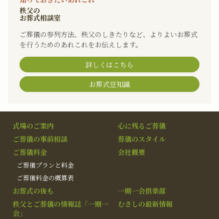
秩父の
お葬式相談室
ご葬儀の参列方法、秩父のしきたりなど、よりよいお葬式
を行うためのあれこれをお伝えします。
詳しくはこちら
お葬式豆知識
式場のご案内
心に残るご葬儀
ご葬儀の事前相談
葬儀のスタイル
ご葬儀料金
会社概要
ご葬儀プランと料金
ご葬儀料金の概算表
お葬式の後も
一期一会倶楽部
秩父とご葬儀の情報誌「一期一
むさしの最新情報
会」