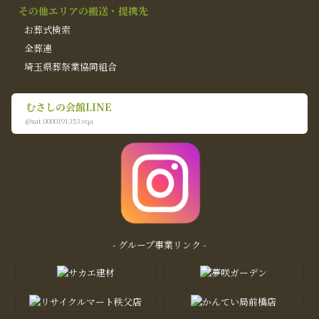
その他エリアの搬送・提携先
お葬式検索
全葬連
埼玉県葬祭業協同組合
むさしの会館LINE
@xat.0000191353.vqa
- グループ事業リンク -