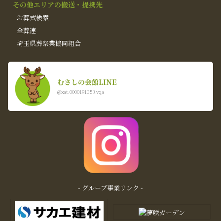
その他エリアの搬送・提携先
お葬式検索
全葬連
埼玉県葬祭業協同組合
むさしの会館LINE
@xat.0000191353.vqa
- グループ事業リンク -