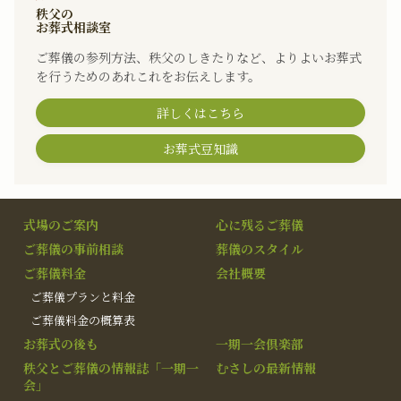
秩父の
お葬式相談室
ご葬儀の参列方法、秩父のしきたりなど、よりよいお葬式
を行うためのあれこれをお伝えします。
詳しくはこちら
お葬式豆知識
式場のご案内
心に残るご葬儀
ご葬儀の事前相談
葬儀のスタイル
ご葬儀料金
会社概要
ご葬儀プランと料金
ご葬儀料金の概算表
お葬式の後も
一期一会倶楽部
秩父とご葬儀の情報誌「一期一
むさしの最新情報
会」