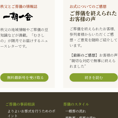
秩父とご葬儀の情報誌
お式についてのご感想
ご葬儀を終えられた
お客様の声
ご葬儀を終えられたお客様、
秩父の地域情報やご葬儀の豆
参列者様からいただくご感
知識などが満載。「むさし
想・ご意見を随時ご紹介して
の」が隔月でお届けするニュ
います。
ースレターです。
【最新のご感想】
お客様の声
“親切な対応で無事に終えら
れました”
無料最新号を受け取る
続きを読む
ご葬儀の事前相談
葬儀のスタイル
よりよいお葬式を行うためのポ
一般葬の流れ
イント
家族葬・密葬の流れ