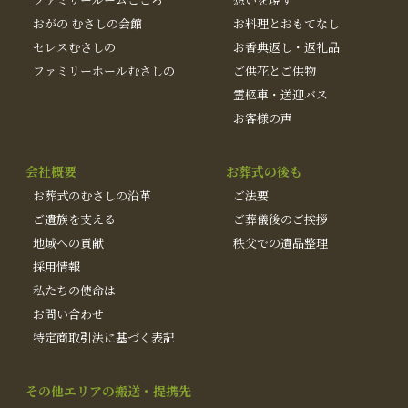
おがの むさしの会館
お料理とおもてなし
セレスむさしの
お香典返し・返礼品
ファミリーホールむさしの
ご供花とご供物
霊柩車・送迎バス
お客様の声
会社概要
お葬式の後も
お葬式のむさしの沿革
ご法要
ご遺族を支える
ご葬儀後のご挨拶
地域への貢献
秩父での遺品整理
採用情報
私たちの使命は
お問い合わせ
特定商取引法に基づく表記
その他エリアの搬送・提携先