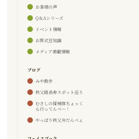
お客様の声
Q＆Aシリーズ
イベント情報
お葬式豆知識
メディア掲載情報
ブログ
みや散歩
秩父路長寿スポット巡り
むさしの探検隊ちょっく
ら行ってんべ～！
やっぱり秩父弁だんべぇ
フェイスブック