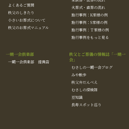
よくあるご質問
火葬式・直葬の流れ
秩父のしきたり
施行事例：K家様の例
小さいお葬式について
施行事例：S家様の例
秩父のお葬式マニュアル
施行事例：Ｔ家様の例
施行事例をもっと見る
一期一会倶楽部
秩父とご葬儀の情報誌「一期一
会」
一期一会倶楽部 提携店
むさしの一期一会ブログ
みや散歩
秩父弁だんべえ
むさしの探検隊
豆知識
長寿スポット巡り