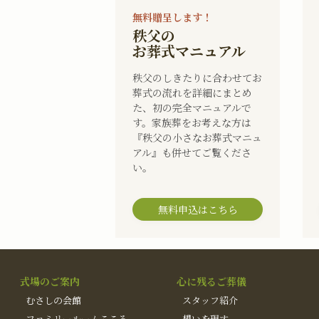
無料贈呈します！
秩父の
お葬式マニュアル
秩父のしきたりに合わせてお
葬式の流れを詳細にまとめ
た、初の完全マニュアルで
す。家族葬をお考えな方は
『秩父の小さなお葬式マニュ
アル』も併せてご覧くださ
い。
無料申込はこちら
式場のご案内
心に残るご葬儀
むさしの会館
スタッフ紹介
ファミリールームこころ
想いを現す