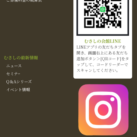
むさしの会館LINE
LINEアプリの友だちタブを
開き、画面右上にある友だち
むさしの最新情報
追加ボタン＞[QRコード]をタ
ップして、コードリーダーで
ニュース
スキャンしてください。
セミナｰ
Q＆Aシリーズ
イベント情報