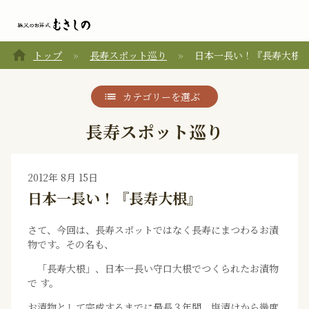
home
トップ
長寿スポット巡り
日本一長い！『長寿大根
カテゴリーを選ぶ
長寿スポット巡り
2012年 8月 15日
日本一長い！『長寿大根』
さて、今回は、長寿スポットではなく長寿にまつわるお漬
物です。その名も、
「長寿大根」、日本一長い守口大根でつくられたお漬物
で す。
お漬物として完成するまでに最長３年間。塩漬けから幾度