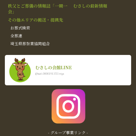
秩父とご葬儀の情報誌「一期一
むさしの最新情報
会」
その他エリアの搬送・提携先
お葬式検索
全葬連
埼玉県葬祭業協同組合
むさしの会館LINE
@xat.0000191353.vqa
- グループ事業リンク -