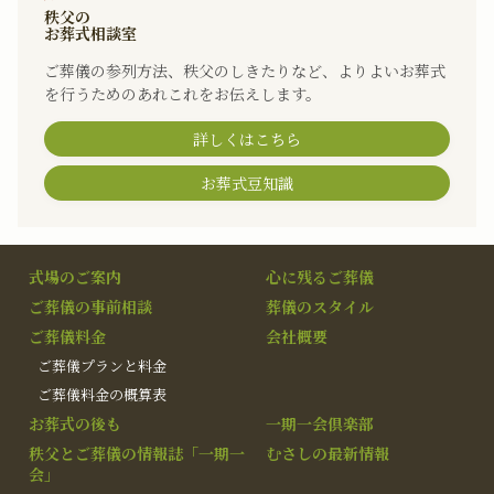
秩父の
お葬式相談室
ご葬儀の参列方法、秩父のしきたりなど、よりよいお葬式
を行うためのあれこれをお伝えします。
詳しくはこちら
お葬式豆知識
式場のご案内
心に残るご葬儀
ご葬儀の事前相談
葬儀のスタイル
ご葬儀料金
会社概要
ご葬儀プランと料金
ご葬儀料金の概算表
お葬式の後も
一期一会倶楽部
秩父とご葬儀の情報誌「一期一
むさしの最新情報
会」