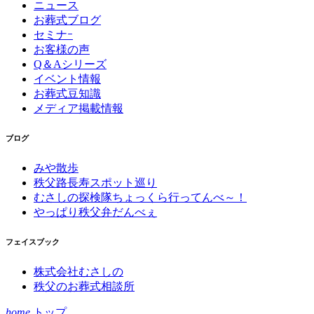
ニュース
お葬式ブログ
セミナｰ
お客様の声
Q＆Aシリーズ
イベント情報
お葬式豆知識
メディア掲載情報
ブログ
みや散歩
秩父路長寿スポット巡り
むさしの探検隊ちょっくら行ってんべ～！
やっぱり秩父弁だんべぇ
フェイスブック
株式会社むさしの
秩父のお葬式相談所
home
トップ