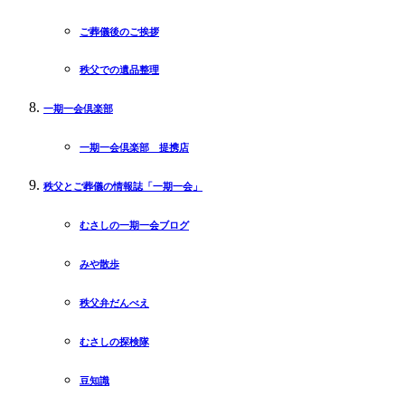
ご葬儀後のご挨拶
秩父での遺品整理
一期一会倶楽部
一期一会倶楽部 提携店
秩父とご葬儀の情報誌「一期一会」
むさしの一期一会ブログ
みや散歩
秩父弁だんべえ
むさしの探検隊
豆知識