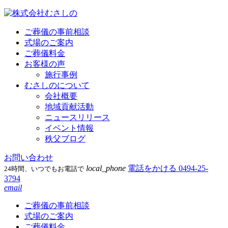
ご葬儀の事前相談
式場のご案内
ご葬儀料金
お客様の声
施行事例
むさしのについて
会社概要
地域貢献活動
ニュースリリース
イベント情報
秩父ブログ
お問い合わせ
local_phone
電話をかける
0494-25-
24時間、いつでもお電話で
3794
email
ご葬儀の事前相談
式場のご案内
ご葬儀料金