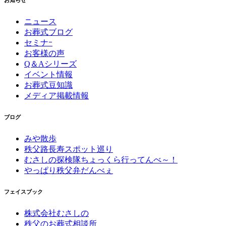
お知らせ
ニュース
お葬式ブログ
セミナｰ
お客様の声
Q＆Aシリーズ
イベント情報
お葬式豆知識
メディア掲載情報
ブログ
みや散歩
秩父路長寿スポット巡り
むさしの探検隊ちょっくら行ってんべ～！
やっぱり秩父弁だんべぇ
フェイスブック
株式会社むさしの
秩父のお葬式相談所