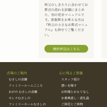
秩父のしきたりに合わせてお
葬式の流れを詳細にまとめ
た、初の完全マニュアルで
す。家族葬をお考えな方は
『秩父の小さなお葬式マニュ
アル』も併せてご覧くださ
い。
無料申込はこちら
式場のご案内
心に残るご葬儀
むさしの会館
スタッフ紹介
ファミリールームこころ
想いを現す
おがの むさしの会館
お料理とおもてなし
セレスむさしの
お香典返し・返礼品
ファミリーホールむさしの
ご供花とご供物