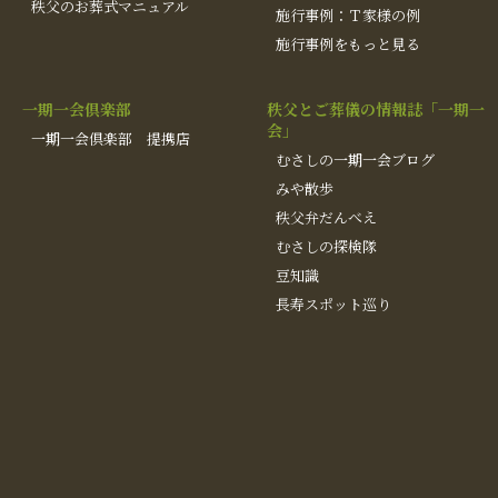
秩父のお葬式マニュアル
施行事例：Ｔ家様の例
施行事例をもっと見る
一期一会倶楽部
秩父とご葬儀の情報誌「一期一
会」
一期一会倶楽部 提携店
むさしの一期一会ブログ
みや散歩
秩父弁だんべえ
むさしの探検隊
豆知識
長寿スポット巡り