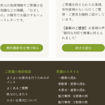
ご葬儀を終えられたお客様、
秩父の地域情報やご葬儀の豆
参列者様からいただくご感
知識などが満載。「むさし
想・ご意見を随時ご紹介して
の」が隔月でお届けするニュ
います。
ースレターです。
【最新のご感想】
お客様の声
“親切な対応で無事に終えら
れました”
無料最新号を受け取る
続きを読む
ご葬儀の事前相談
葬儀のスタイル
よりよいお葬式を行うためのポ
一般葬の流れ
イント
家族葬・密葬の流れ
よくあるご質問
火葬式・直葬の流れ
秩父のしきたり
施行事例：K家様の例
小さいお葬式について
施行事例：S家様の例