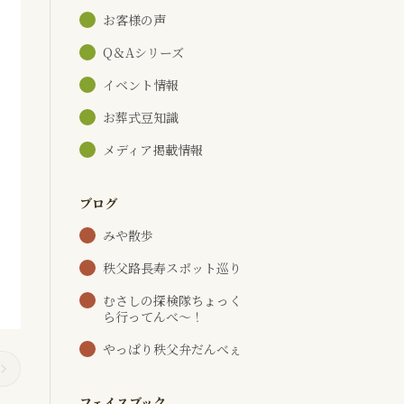
お客様の声
Q＆Aシリーズ
イベント情報
お葬式豆知識
メディア掲載情報
ブログ
みや散歩
秩父路長寿スポット巡り
むさしの探検隊ちょっく
ら行ってんべ～！
やっぱり秩父弁だんべぇ
フェイスブック