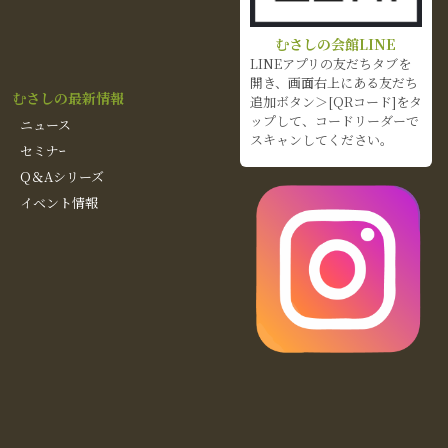
むさしの会館LINE
LINEアプリの友だちタブを
開き、画面右上にある友だち
むさしの最新情報
追加ボタン＞[QRコード]をタ
ップして、コードリーダーで
ニュース
スキャンしてください。
セミナｰ
Q＆Aシリーズ
イベント情報