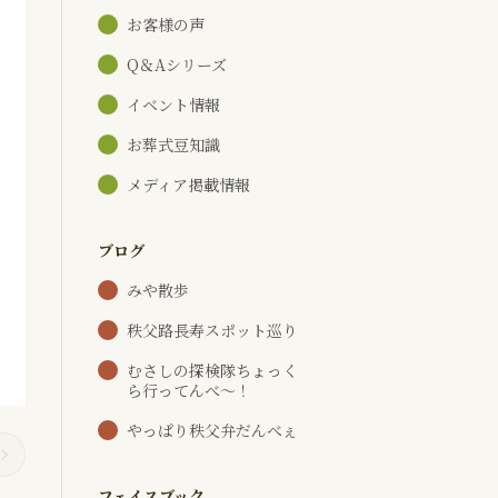
お客様の声
Q＆Aシリーズ
イベント情報
お葬式豆知識
メディア掲載情報
ブログ
みや散歩
秩父路長寿スポット巡り
むさしの探検隊ちょっく
ら行ってんべ～！
やっぱり秩父弁だんべぇ
フェイスブック