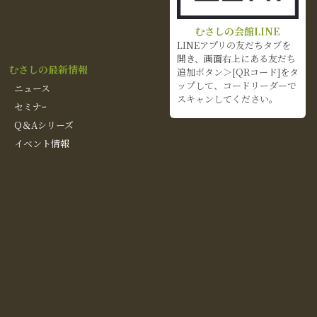
むさしの会館LINE
LINEアプリの友だちタブを
開き、画面右上にある友だち
むさしの最新情報
追加ボタン＞[QRコード]をタ
ップして、コードリーダーで
ニュース
スキャンしてください。
セミナｰ
Q＆Aシリーズ
イベント情報