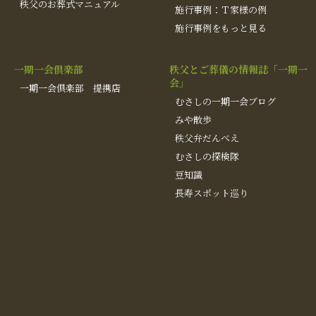
秩父のお葬式マニュアル
施行事例：Ｔ家様の例
施行事例をもっと見る
一期一会倶楽部
秩父とご葬儀の情報誌「一期一
会」
一期一会倶楽部 提携店
むさしの一期一会ブログ
みや散歩
秩父弁だんべえ
むさしの探検隊
豆知識
長寿スポット巡り