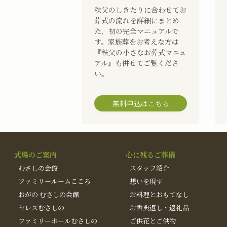
秩父のしきたりに合わせてお
葬式の流れを詳細にまとめ
た、初の完全マニュアルで
す。家族葬をお考えな方は
『秩父の小さなお葬式マニュ
アル』も併せてご覧くださ
い。
無料申込はこちら
式場のご案内
心に残るご葬儀
むさしの会館
スタッフ紹介
ファミリールームこころ
想いを現す
おがの むさしの会館
お料理とおもてなし
セレスむさしの
お香典返し・返礼品
ファミリーホールむさしの
ご供花とご供物