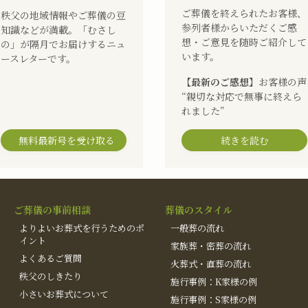
ご葬儀を終えられたお客様、
秩父の地域情報やご葬儀の豆
参列者様からいただくご感
知識などが満載。「むさし
想・ご意見を随時ご紹介して
の」が隔月でお届けするニュ
います。
ースレターです。
【最新のご感想】
お客様の声
“親切な対応で無事に終えら
れました”
無料最新号を受け取る
続きを読む
ご葬儀の事前相談
葬儀のスタイル
よりよいお葬式を行うためのポ
一般葬の流れ
イント
家族葬・密葬の流れ
よくあるご質問
火葬式・直葬の流れ
秩父のしきたり
施行事例：K家様の例
小さいお葬式について
施行事例：S家様の例