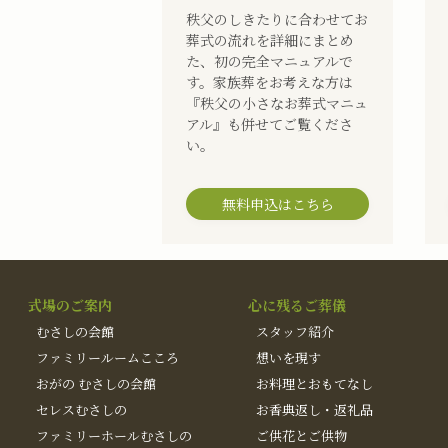
秩父のしきたりに合わせてお
葬式の流れを詳細にまとめ
た、初の完全マニュアルで
す。家族葬をお考えな方は
『秩父の小さなお葬式マニュ
アル』も併せてご覧くださ
い。
無料申込はこちら
式場のご案内
心に残るご葬儀
むさしの会館
スタッフ紹介
ファミリールームこころ
想いを現す
おがの むさしの会館
お料理とおもてなし
セレスむさしの
お香典返し・返礼品
ファミリーホールむさしの
ご供花とご供物