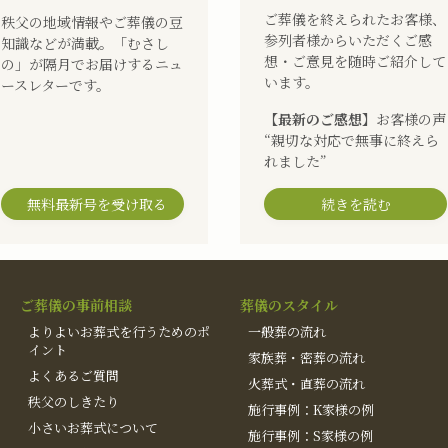
ご葬儀を終えられたお客様、
秩父の地域情報やご葬儀の豆
参列者様からいただくご感
知識などが満載。「むさし
想・ご意見を随時ご紹介して
の」が隔月でお届けするニュ
います。
ースレターです。
【最新のご感想】
お客様の声
“親切な対応で無事に終えら
れました”
無料最新号を受け取る
続きを読む
ご葬儀の事前相談
葬儀のスタイル
よりよいお葬式を行うためのポ
一般葬の流れ
イント
家族葬・密葬の流れ
よくあるご質問
火葬式・直葬の流れ
秩父のしきたり
施行事例：K家様の例
小さいお葬式について
施行事例：S家様の例