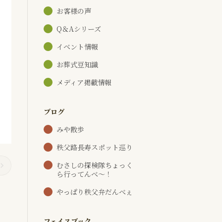
お客様の声
Q＆Aシリーズ
イベント情報
お葬式豆知識
メディア掲載情報
ブログ
みや散歩
秩父路長寿スポット巡り
むさしの探検隊ちょっく
ら行ってんべ～！
やっぱり秩父弁だんべぇ
フェイスブック