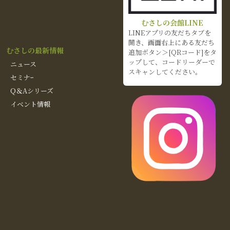
むさしの会館LINE
LINEアプリの友だちタブを
開き、画面右上にある友だち
むさしの最新情報
追加ボタン＞[QRコード]をタ
ップして、コードリーダーで
ニュース
スキャンしてください。
セミナｰ
Q＆Aシリーズ
イベント情報