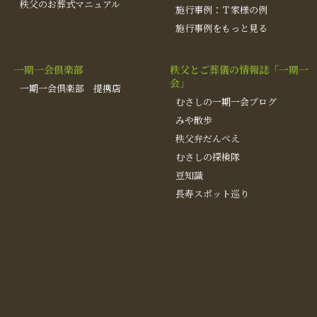
秩父のお葬式マニュアル
施行事例：Ｔ家様の例
施行事例をもっと見る
一期一会倶楽部
秩父とご葬儀の情報誌「一期一
会」
一期一会倶楽部 提携店
むさしの一期一会ブログ
みや散歩
秩父弁だんべえ
むさしの探検隊
豆知識
長寿スポット巡り