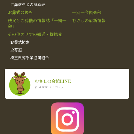
ご葬儀料金の概算表
お葬式の後も
一期一会倶楽部
秩父とご葬儀の情報誌「一期一
むさしの最新情報
会」
その他エリアの搬送・提携先
お葬式検索
全葬連
埼玉県葬祭業協同組合
むさしの会館LINE
@xat.0000191353.vqa