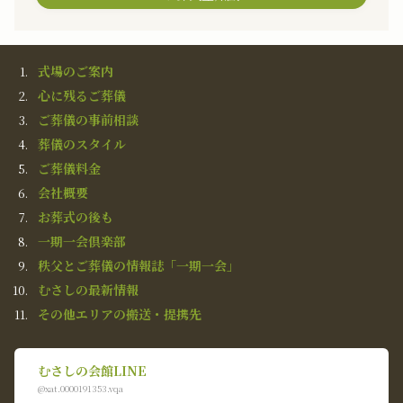
式場のご案内
心に残るご葬儀
ご葬儀の事前相談
葬儀のスタイル
ご葬儀料金
会社概要
お葬式の後も
一期一会倶楽部
秩父とご葬儀の情報誌「一期一会」
むさしの最新情報
その他エリアの搬送・提携先
むさしの会館LINE
@xat.0000191353.vqa