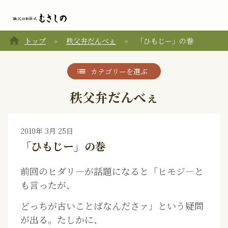
home
トップ
秩父弁だんべぇ
「ひもじー」の巻
カテゴリーを選ぶ
秩父弁だんべぇ
2010年 3月 25日
「ひもじー」の巻
前回のヒダリ―が話題になると「ヒモジ―と
も言ったが、
どっちが古いことばなんださァ」という疑問
が出る。たしかに、