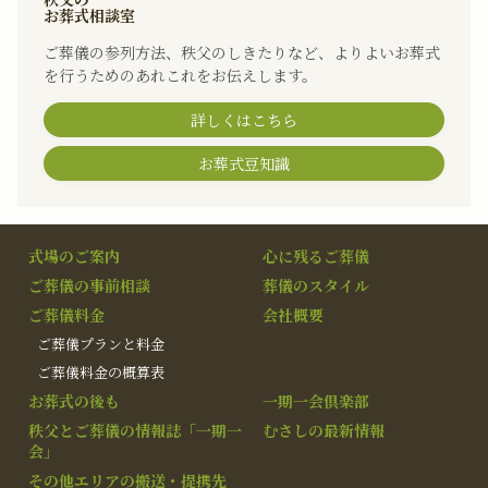
お葬式相談室
ご葬儀の参列方法、秩父のしきたりなど、よりよいお葬式
を行うためのあれこれをお伝えします。
詳しくはこちら
お葬式豆知識
式場のご案内
心に残るご葬儀
ご葬儀の事前相談
葬儀のスタイル
ご葬儀料金
会社概要
ご葬儀プランと料金
ご葬儀料金の概算表
お葬式の後も
一期一会倶楽部
秩父とご葬儀の情報誌「一期一
むさしの最新情報
会」
その他エリアの搬送・提携先