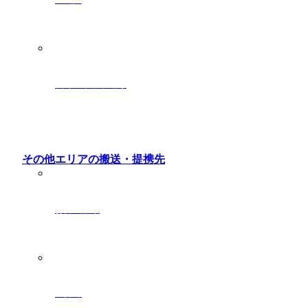
長寿スポット巡り
その他エリアの搬送・提携先
お葬式検索
全葬連