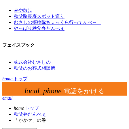
みや散歩
秩父路長寿スポット巡り
むさしの探検隊ちょっくら行ってんべ～！
やっぱり秩父弁だんべぇ
フェイスブック
株式会社むさしの
秩父のお葬式相談所
home
トップ
local_phone
電話をかける
email
home
トップ
秩父弁だんべぇ
「かかァ」の巻