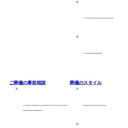
霊柩車・送迎バス
お客様の声
ご葬儀の事前相談
葬儀のスタイル
よりよいお葬式を行うため
一般葬の流れ
のポイント