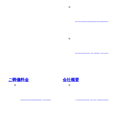
施行事例：Ｔ家様の例
施行事例をもっと見る
ご葬儀料金
会社概要
ご葬儀プランと料金
お葬式のむさしの沿革