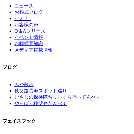
ニュース
お葬式ブログ
セミナｰ
お客様の声
Q＆Aシリーズ
イベント情報
お葬式豆知識
メディア掲載情報
ブログ
みや散歩
秩父路長寿スポット巡り
むさしの探検隊ちょっくら行ってんべ～！
やっぱり秩父弁だんべぇ
フェイスブック