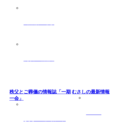
ご葬儀後のご挨拶
秩父での遺品整理
秩父とご葬儀の情報誌「一期
むさしの最新情報
一会」
ニュース
むさしの一期一会ブログ