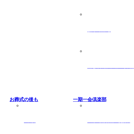
お問い合わせ
特定商取引法に基づく表記
お葬式の後も
一期一会倶楽部
ご法要
一期一会倶楽部 提携店