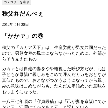
カテゴリーを選ぶ
秩父弁だんべぇ
2012年 5月 28日
「かかァ」の巻
秩父の「カカア天下」は、生産労働が男女共同だった
ので、男尊女卑の風土にならなかったために、外部か
らそう見えたもの。
カカァとは自他の妻をやや軽視した呼び方だが、元は
子どもが母親に親しみをこめて呼んだカカをおとなが
真似たもので、おとながつかうようになってから親し
みの意味はこめながらも、だんだん卑語めいた意味を
もつようになった。
一八三七年頃の『守貞鏝稿』は「己が妻を京阪にてか
かと云。江戸にてかかあと云」と記している。