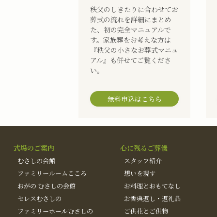
秩父のしきたりに合わせてお
葬式の流れを詳細にまとめ
た、初の完全マニュアルで
す。家族葬をお考えな方は
『秩父の小さなお葬式マニュ
アル』も併せてご覧くださ
い。
無料申込はこちら
式場のご案内
心に残るご葬儀
むさしの会館
スタッフ紹介
ファミリールームこころ
想いを現す
おがの むさしの会館
お料理とおもてなし
セレスむさしの
お香典返し・返礼品
ファミリーホールむさしの
ご供花とご供物