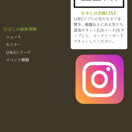
むさしの会館LINE
LINEアプリの友だちタブを
開き、画面右上にある友だち
むさしの最新情報
追加ボタン＞[QRコード]をタ
ップして、コードリーダーで
ニュース
スキャンしてください。
セミナｰ
Q＆Aシリーズ
イベント情報