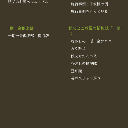
秩父のお葬式マニュアル
施行事例：Ｔ家様の例
施行事例をもっと見る
一期一会倶楽部
秩父とご葬儀の情報誌「一期一
会」
一期一会倶楽部 提携店
むさしの一期一会ブログ
みや散歩
秩父弁だんべえ
むさしの探検隊
豆知識
長寿スポット巡り