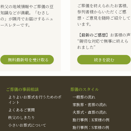
ご葬儀を終えられたお客様、
秩父の地域情報やご葬儀の豆
参列者様からいただくご感
知識などが満載。「むさし
想・ご意見を随時ご紹介して
の」が隔月でお届けするニュ
います。
ースレターです。
【最新のご感想】
お客様の声
“親切な対応で無事に終えら
れました”
無料最新号を受け取る
続きを読む
ご葬儀の事前相談
葬儀のスタイル
よりよいお葬式を行うためのポ
一般葬の流れ
イント
家族葬・密葬の流れ
よくあるご質問
火葬式・直葬の流れ
秩父のしきたり
施行事例：K家様の例
小さいお葬式について
施行事例：S家様の例