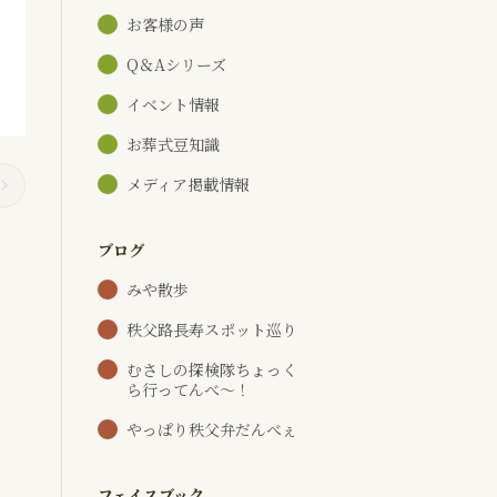
お客様の声
Q＆Aシリーズ
イベント情報
お葬式豆知識
メディア掲載情報
ブログ
みや散歩
秩父路長寿スポット巡り
むさしの探検隊ちょっく
ら行ってんべ～！
やっぱり秩父弁だんべぇ
フェイスブック