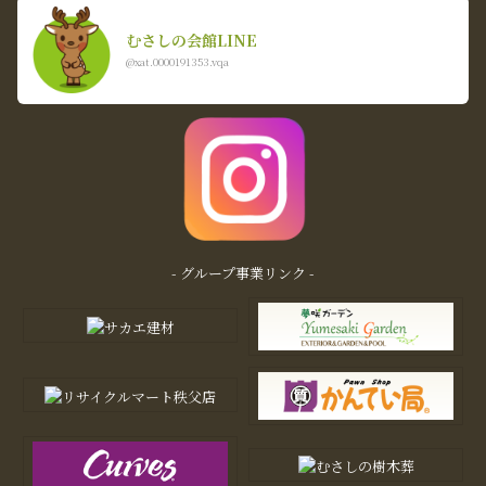
むさしの会館LINE
@xat.0000191353.vqa
- グループ事業リンク -