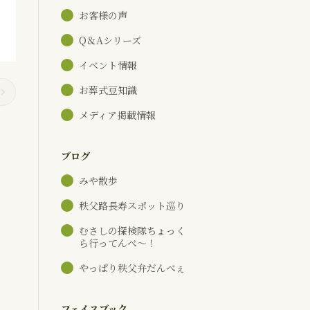
お客様の声
Q＆Aシリーズ
イベント情報
お葬式豆知識
メディア掲載情報
ブログ
みや散歩
秩父路長寿スポット巡り
むさしの探検隊ちょっく
ら行ってんべ～！
やっぱり秩父弁だんべぇ
フェイスブック