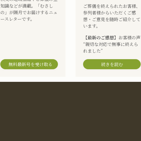
知識などが満載。「むさし
ご葬儀を終えられたお客様、
の」が隔月でお届けするニュ
参列者様からいただくご感
ースレターです。
想・ご意見を随時ご紹介して
います。
【最新のご感想】
お客様の声
“親切な対応で無事に終えら
れました”
無料最新号を受け取る
続きを読む