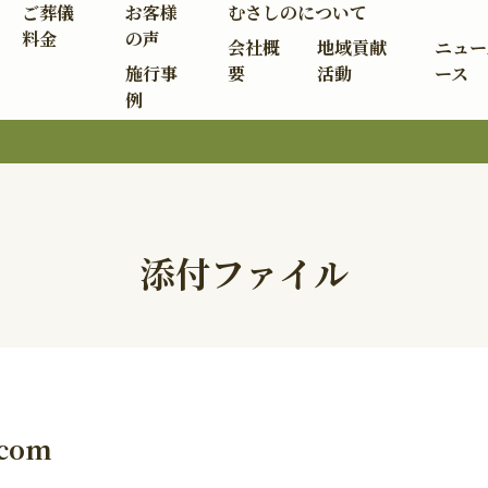
ご葬儀
お客様
むさしのについて
料金
の声
会社概
地域貢献
ニュー
施行事
要
活動
ース
例
添付ファイル
.com