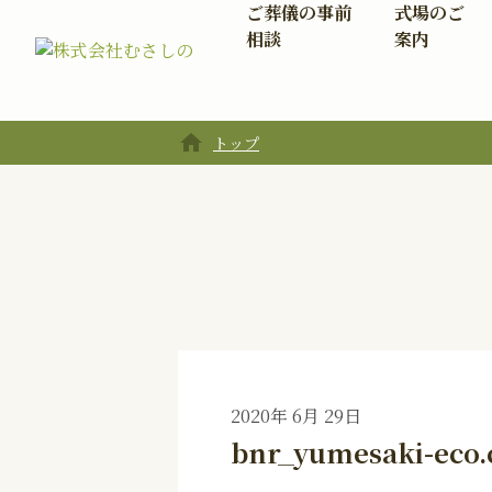
ご葬儀の事前
式場のご
相談
案内
home
トップ
2020年 6月 29日
bnr_yumesaki-eco