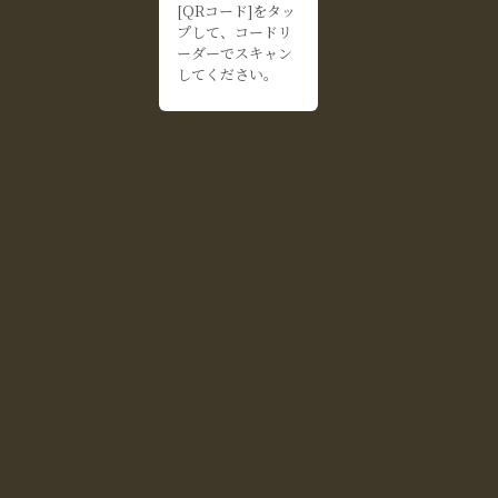
[QRコード]をタッ
プして、コードリ
ーダーでスキャン
してください。