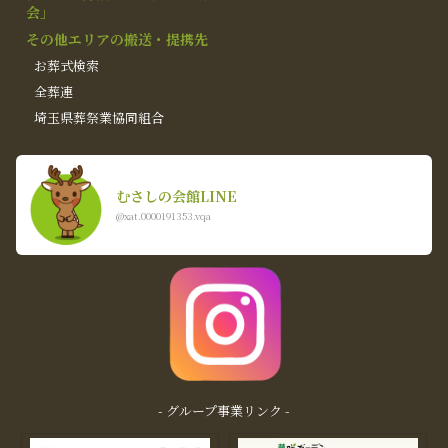
会」
その他エリアの搬送・提携先
お葬式検索
全葬連
埼玉県葬祭業協同組合
むさしの会館LINE
@xat.0000191353.vqa
- グループ事業リンク -