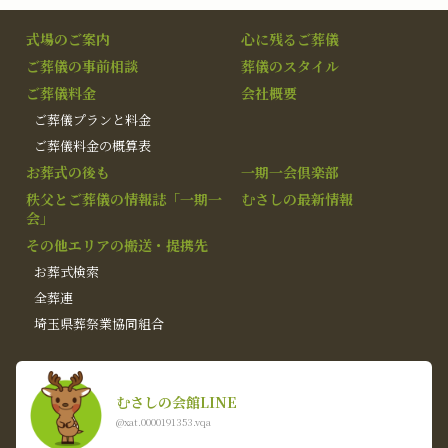
式場のご案内
心に残るご葬儀
ご葬儀の事前相談
葬儀のスタイル
ご葬儀料金
会社概要
ご葬儀プランと料金
ご葬儀料金の概算表
お葬式の後も
一期一会倶楽部
秩父とご葬儀の情報誌「一期一
むさしの最新情報
会」
その他エリアの搬送・提携先
お葬式検索
全葬連
埼玉県葬祭業協同組合
むさしの会館LINE
@xat.0000191353.vqa