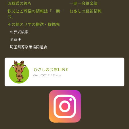
お葬式の後も
一期一会倶楽部
秩父とご葬儀の情報誌「一期一
むさしの最新情報
会」
その他エリアの搬送・提携先
お葬式検索
全葬連
埼玉県葬祭業協同組合
むさしの会館LINE
@xat.0000191353.vqa