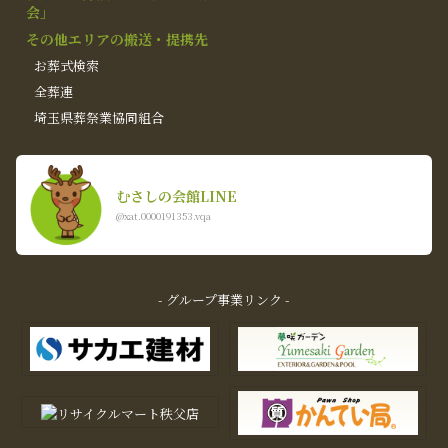
会」
その他エリアの搬送・提携先
お葬式検索
全葬連
埼玉県葬祭業協同組合
むさしの会館LINE
@xat.0000191353.vqa
- グループ事業リンク -