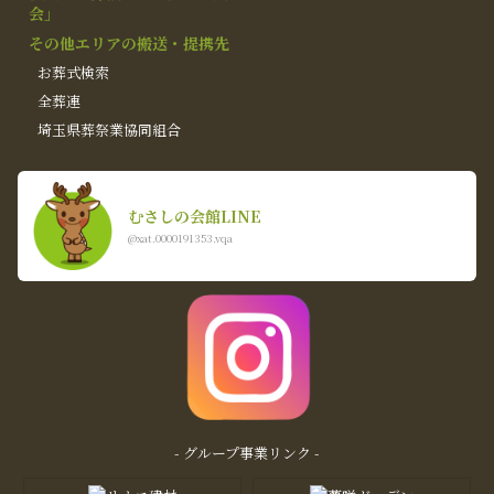
会」
その他エリアの搬送・提携先
お葬式検索
全葬連
埼玉県葬祭業協同組合
むさしの会館LINE
@xat.0000191353.vqa
- グループ事業リンク -