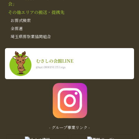
会」
その他エリアの搬送・提携先
お葬式検索
全葬連
埼玉県葬祭業協同組合
むさしの会館LINE
@xat.0000191353.vqa
- グループ事業リンク -