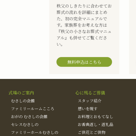
秩父のしきたりに合わせてお
葬式の流れを詳細にまとめ
た、初の完全マニュアルで
す。家族葬をお考えな方は
『秩父の小さなお葬式マニュ
アル』も併せてご覧くださ
い。
無料申込はこちら
式場のご案内
心に残るご葬儀
むさしの会館
スタッフ紹介
ファミリールームこころ
想いを現す
おがの むさしの会館
お料理とおもてなし
セレスむさしの
お香典返し・返礼品
ファミリーホールむさしの
ご供花とご供物