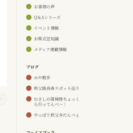
お客様の声
Q＆Aシリーズ
イベント情報
お葬式豆知識
メディア掲載情報
ブログ
みや散歩
秩父路長寿スポット巡り
むさしの探検隊ちょっく
ら行ってんべ～！
やっぱり秩父弁だんべぇ
フェイスブック