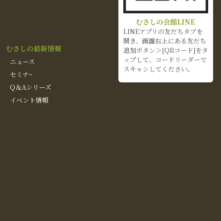
むさしの会館LINE
LINEアプリの友だちタブを
開き、画面右上にある友だち
むさしの最新情報
追加ボタン＞[QRコード]をタ
ップして、コードリーダーで
ニュース
スキャンしてください。
セミナｰ
Q＆Aシリーズ
イベント情報