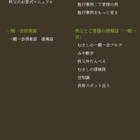
秩父のお葬式マニュアル
施行事例：Ｔ家様の例
施行事例をもっと見る
一期一会倶楽部
秩父とご葬儀の情報誌「一期一
会」
一期一会倶楽部 提携店
むさしの一期一会ブログ
みや散歩
秩父弁だんべえ
むさしの探検隊
豆知識
長寿スポット巡り