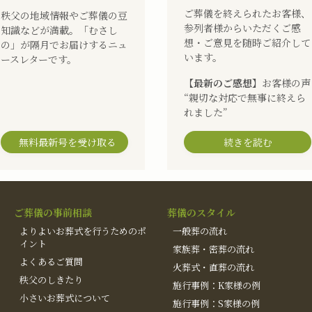
ご葬儀を終えられたお客様、
秩父の地域情報やご葬儀の豆
参列者様からいただくご感
知識などが満載。「むさし
想・ご意見を随時ご紹介して
の」が隔月でお届けするニュ
います。
ースレターです。
【最新のご感想】
お客様の声
“親切な対応で無事に終えら
れました”
無料最新号を受け取る
続きを読む
ご葬儀の事前相談
葬儀のスタイル
よりよいお葬式を行うためのポ
一般葬の流れ
イント
家族葬・密葬の流れ
よくあるご質問
火葬式・直葬の流れ
秩父のしきたり
施行事例：K家様の例
小さいお葬式について
施行事例：S家様の例