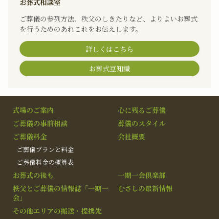
お葬式相談室
ご葬儀の参列方法、秩父のしきたりなど、よりよいお葬式
を行うためのあれこれをお伝えします。
詳しくはこちら
お葬式豆知識
式場のご案内
心に残るご葬儀
ご葬儀の事前相談
葬儀のスタイル
ご葬儀料金
会社概要
ご葬儀プランと料金
ご葬儀料金の概算表
お葬式の後も
一期一会倶楽部
秩父とご葬儀の情報誌「一期一
むさしの最新情報
会」
その他エリアの搬送・提携先