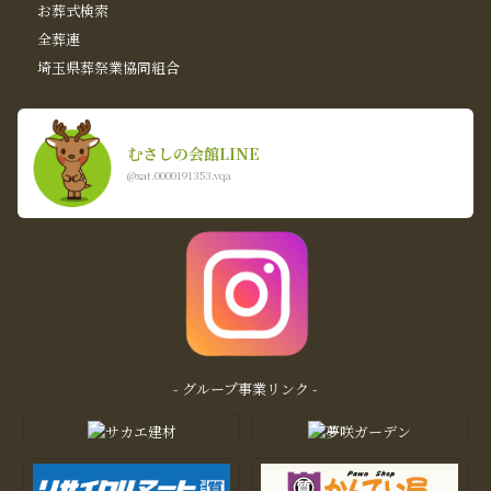
お葬式検索
全葬連
埼玉県葬祭業協同組合
むさしの会館LINE
@xat.0000191353.vqa
- グループ事業リンク -