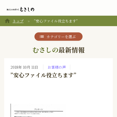
home
トップ
”安心ファイル役立ちます”
カテゴリーを選ぶ
むさしの
最新情報
2018年 10月 11日
お客様の声
”安心ファイル役立ちます”