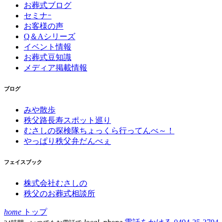
お葬式ブログ
セミナｰ
お客様の声
Q＆Aシリーズ
イベント情報
お葬式豆知識
メディア掲載情報
ブログ
みや散歩
秩父路長寿スポット巡り
むさしの探検隊ちょっくら行ってんべ～！
やっぱり秩父弁だんべぇ
フェイスブック
株式会社むさしの
秩父のお葬式相談所
home
トップ