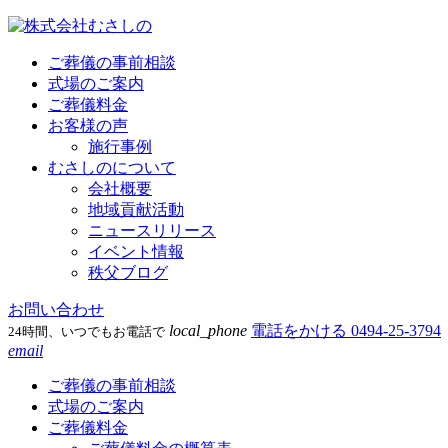
ご葬儀の事前相談
式場のご案内
ご葬儀料金
お客様の声
施行事例
むさしのについて
会社概要
地域貢献活動
ニュースリリース
イベント情報
秩父ブログ
お問い合わせ
local_phone
電話をかける
0494-25-3794
24時間、いつでもお電話で
email
ご葬儀の事前相談
式場のご案内
ご葬儀料金