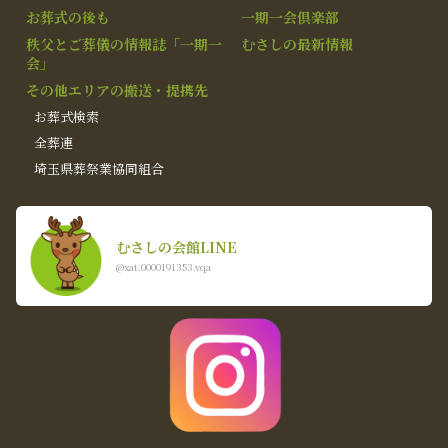
お葬式の後も
一期一会倶楽部
秩父とご葬儀の情報誌「一期一
むさしの最新情報
会」
その他エリアの搬送・提携先
お葬式検索
全葬連
埼玉県葬祭業協同組合
むさしの会館LINE
@xat.0000191353.vqa