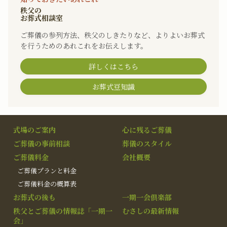
秩父の
お葬式相談室
ご葬儀の参列方法、秩父のしきたりなど、よりよいお葬式
を行うためのあれこれをお伝えします。
詳しくはこちら
お葬式豆知識
式場のご案内
心に残るご葬儀
ご葬儀の事前相談
葬儀のスタイル
ご葬儀料金
会社概要
ご葬儀プランと料金
ご葬儀料金の概算表
お葬式の後も
一期一会倶楽部
秩父とご葬儀の情報誌「一期一
むさしの最新情報
会」