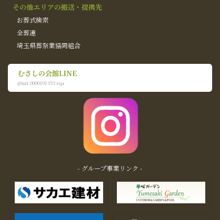
その他エリアの搬送・提携先
お葬式検索
全葬連
埼玉県葬祭業協同組合
むさしの会館LINE
@xat.0000191353.vqa
- グループ事業リンク -