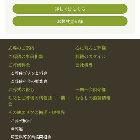
詳しくはこちら
お葬式豆知識
式場のご案内
心に残るご葬儀
ご葬儀の事前相談
葬儀のスタイル
ご葬儀料金
会社概要
ご葬儀プランと料金
ご葬儀料金の概算表
お葬式の後も
一期一会倶楽部
秩父とご葬儀の情報誌「一期一
むさしの最新情報
会」
その他エリアの搬送・提携先
お葬式検索
全葬連
埼玉県葬祭業協同組合