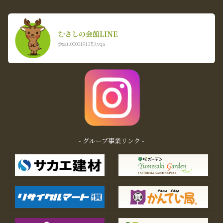
むさしの会館LINE
@xat.0000191353.vqa
- グループ事業リンク -