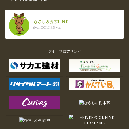
むさしの会館LINE
@xat.0000191353.vqa
- グループ事業リンク -