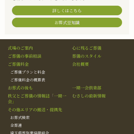
詳しくはこちら
お葬式豆知識
式場のご案内
心に残るご葬儀
ご葬儀の事前相談
葬儀のスタイル
ご葬儀料金
会社概要
ご葬儀プランと料金
ご葬儀料金の概算表
お葬式の後も
一期一会倶楽部
秩父とご葬儀の情報誌「一期一
むさしの最新情報
会」
その他エリアの搬送・提携先
お葬式検索
全葬連
埼玉県葬祭業協同組合