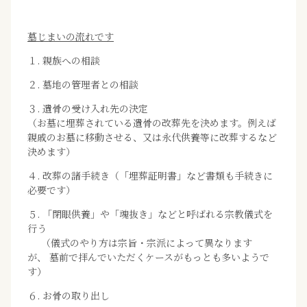
墓じまいの流れです
１. 親族への相談
２. 墓地の管理者との相談
３. 遺骨の受け入れ先の決定
（お墓に埋葬されている遺骨の改葬先を決めます。例えば
親戚のお墓に移動させる、又は永代供養等に改葬するなど
決めます）
４. 改葬の諸手続き（「埋葬証明書」など書類も手続きに
必要です）
５. 「閉眼供養」や「魂抜き」などと呼ばれる宗教儀式を
行う
（儀式のやり方は宗旨・宗派によって異なります
が、 墓前で拝んでいただくケースがもっとも多いようで
す）
６. お骨の取り出し