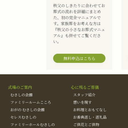
秩父のしきたりに合わせてお
葬式の流れを詳細にまとめ
た、初の完全マニュアルで
す。家族葬をお考えな方は
『秩父の小さなお葬式マニュ
アル』も併せてご覧くださ
い。
無料申込はこちら
式場のご案内
心に残るご葬儀
むさしの会館
スタッフ紹介
ファミリールームこころ
想いを現す
おがの むさしの会館
お料理とおもてなし
セレスむさしの
お香典返し・返礼品
ファミリーホールむさしの
ご供花とご供物