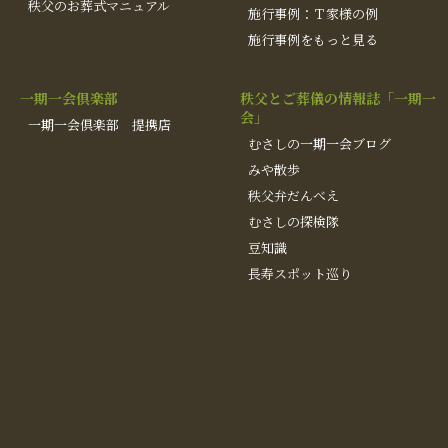
秩父のお葬式マニュアル
施行事例：Ｔ家様の例
施行事例をもっと見る
一期一会倶楽部
秩父とご葬儀の情報誌「一期一
会」
一期一会倶楽部 提携店
むさしの一期一会ブログ
みや散歩
秩父弁だんべえ
むさしの探検隊
豆知識
長寿スポット巡り