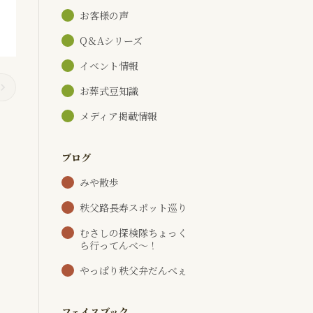
お客様の声
Q＆Aシリーズ
イベント情報
お葬式豆知識
メディア掲載情報
ブログ
みや散歩
秩父路長寿スポット巡り
むさしの探検隊ちょっく
ら行ってんべ～！
やっぱり秩父弁だんべぇ
フェイスブック