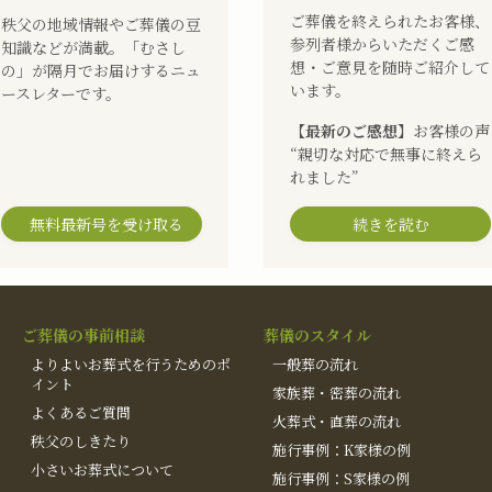
ご葬儀を終えられたお客様、
秩父の地域情報やご葬儀の豆
参列者様からいただくご感
知識などが満載。「むさし
想・ご意見を随時ご紹介して
の」が隔月でお届けするニュ
います。
ースレターです。
【最新のご感想】
お客様の声
“親切な対応で無事に終えら
れました”
無料最新号を受け取る
続きを読む
ご葬儀の事前相談
葬儀のスタイル
よりよいお葬式を行うためのポ
一般葬の流れ
イント
家族葬・密葬の流れ
よくあるご質問
火葬式・直葬の流れ
秩父のしきたり
施行事例：K家様の例
小さいお葬式について
施行事例：S家様の例