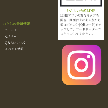
むさしの会館LINE
LINEアプリの友だちタブを
開き、画面右上にある友だち
むさしの最新情報
追加ボタン＞[QRコード]をタ
ップして、コードリーダーで
ニュース
スキャンしてください。
セミナｰ
Q＆Aシリーズ
イベント情報